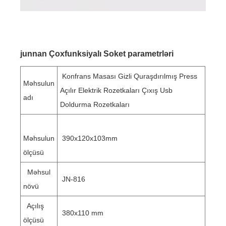
junnan Çoxfunksiyalı Soket parametrləri
Konfrans Masası Gizli Quraşdırılmış Press
Məhsulun
Açılır Elektrik Rozetkaları Çıxış Usb
adı
Doldurma Rozetkaları
Məhsulun
390x120x103mm
ölçüsü
Məhsul
JN-816
növü
Açılış
380x110 mm
ölçüsü