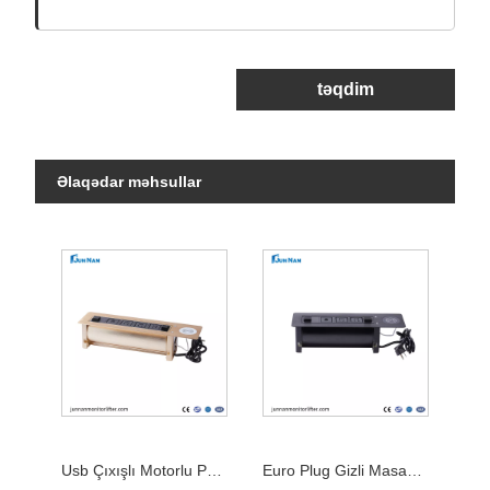
təqdim
Əlaqədar məhsullar
Usb Çıxışlı Motorlu Pop Up Simsiz Şarj Cihazı Masaüstü Açar Soket
Euro Plug Gizli Masaüstü Rozetka USB Sürətli Doldurma Rozetkaları