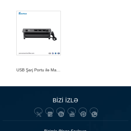
USB Şarj Portu ilə Masaüstü Pop Up Universal Rozetka
BİZİ İZLƏ
Bizimlə Əlaqə Saxlayın