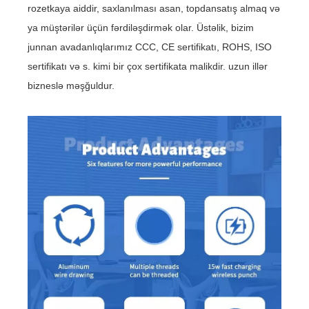
rozetkaya aiddir, saxlanılması asan, topdansatış almaq və
ya müştərilər üçün fərdiləşdirmək olar. Üstəlik, bizim
junnan avadanlıqlarımız CCC, CE sertifikatı, ROHS, ISO
sertifikatı və s. kimi bir çox sertifikata malikdir. uzun illər
bizneslə məşğuldur.