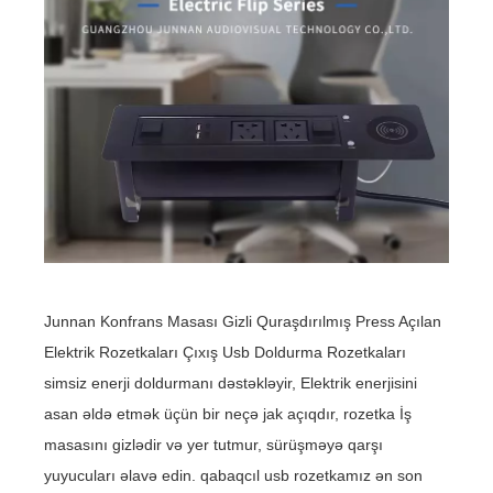
Junnan Konfrans Masası Gizli Quraşdırılmış Press Açılan
Elektrik Rozetkaları Çıxış Usb Doldurma Rozetkaları
simsiz enerji doldurmanı dəstəkləyir, Elektrik enerjisini
asan əldə etmək üçün bir neçə jak açıqdır, rozetka İş
masasını gizlədir və yer tutmur, sürüşməyə qarşı
yuyucuları əlavə edin. qabaqcıl usb rozetkamız ən son