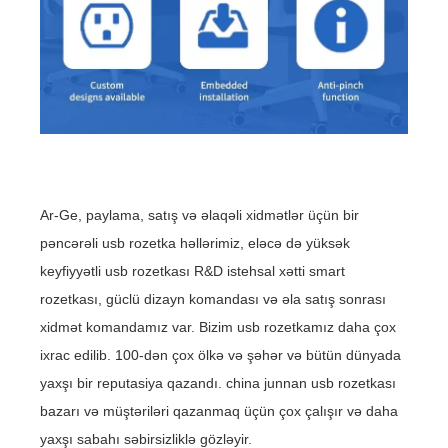
Ar-Ge, paylama, satış və əlaqəli xidmətlər üçün bir
pəncərəli usb rozetka həllərimiz, eləcə də yüksək
keyfiyyətli usb rozetkası R&D istehsal xətti smart
rozetkası, güclü dizayn komandası və əla satış sonrası
xidmət komandamız var. Bizim usb rozetkamız daha çox
ixrac edilib. 100-dən çox ölkə və şəhər və bütün dünyada
yaxşı bir reputasiya qazandı. china junnan usb rozetkası
bazarı və müştəriləri qazanmaq üçün çox çalışır və daha
yaxşı sabahı səbirsizliklə gözləyir.