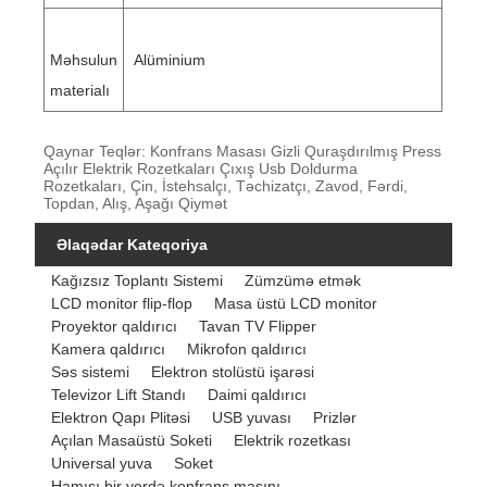
Məhsulun
Alüminium
materialı
Qaynar Teqlər: Konfrans Masası Gizli Quraşdırılmış Press
Açılır Elektrik Rozetkaları Çıxış Usb Doldurma
Rozetkaları, Çin, İstehsalçı, Təchizatçı, Zavod, Fərdi,
Topdan, Alış, Aşağı Qiymət
Əlaqədar Kateqoriya
Kağızsız Toplantı Sistemi
Zümzümə etmək
LCD monitor flip-flop
Masa üstü LCD monitor
Proyektor qaldırıcı
Tavan TV Flipper
Kamera qaldırıcı
Mikrofon qaldırıcı
Səs sistemi
Elektron stolüstü işarəsi
Televizor Lift Standı
Daimi qaldırıcı
Elektron Qapı Plitəsi
USB yuvası
Prizlər
Açılan Masaüstü Soketi
Elektrik rozetkası
Universal yuva
Soket
Hamısı bir yerdə konfrans maşını