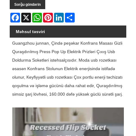
Sorğu göndərin
Facebook
X
WhatsApp
Pinterest
LinkedIn
Share
Məhsul təsviri
Guangzhou junnan, Çində peşəkar Konfrans Masası Gizli
Quraşdırılmış Press Pop Up Elektrik Prizləri Çıxış Usb
Doldurma Soketləri istehsalçısıdır. Moda usb rozetkası
əsasən Konfrans Stolunun Elektrik enerjisində istifadə
olunur, Keyfiyyətli usb rozetkası Çox portlu enerji təchizatı
qoşulma və işləmə gücünü daha rahat edir, Quraşdırılmış
simsiz şarj lövhəsi, 160.000 dəfə yüksək güclü sürətli şarj.